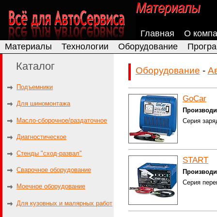
Главная
О комп
Материалы
Технологии
Оборудование
Програ
Каталог
Оборудование
-
А
Подъемники
GoCar
Для шиномонтажа
Производи
Масло-сборочное/раздаточное
Серия заря
Диагностическое
Cтенды "сход-развал"
START
Cварочное оборудование
Производи
Серия пере
Моечное оборудование
Для кузовных и малярных работ