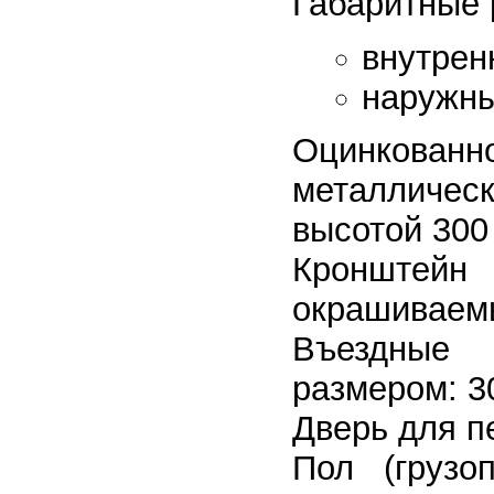
Габаритные 
внутрен
наружны
Оцинкованн
металличес
высотой 300
Кронштейн
окрашиваем
Въездн
размером: 3
Дверь для п
Пол (грузо