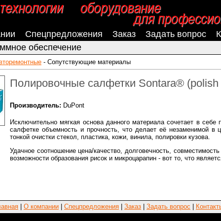
ании
Спецпредложения
Заказ
Задать вопрос
К
ммное обеспечение
вторемонтные
-
Сопутствующие материалы
Полировочные салфетки Sontara® (polish 
Производитель:
DuPont
Исключительно мягкая основа данного материала сочетает в себе п
салфетке объемность и прочность, что делает её незаменимой в це
тонкой очистки стекол, пластика, кожи, винила, полировки кузова.
Удачное соотношение цена/качество, долговечность, совместимос
возможности образования рисок и микроцарапин - вот то, что явля
лавная
|
О компании
|
Спецпредложения
|
Заказ
|
Задать вопрос
|
Контакт