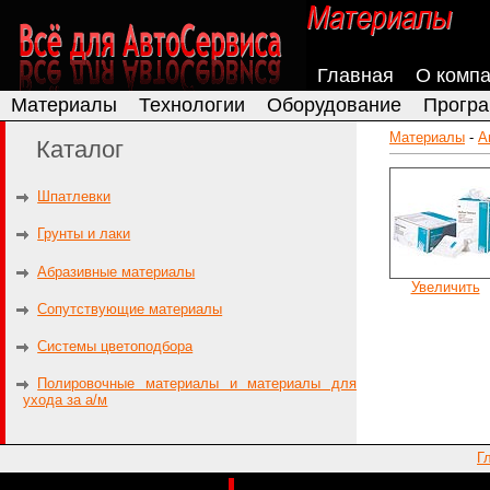
Главная
О комп
Материалы
Технологии
Оборудование
Програ
Материалы
-
А
Каталог
Шпатлевки
Грунты и лаки
Абразивные материалы
Увеличить
Сопутствующие материалы
Системы цветоподбора
Полировочные материалы и материалы для
ухода за а/м
Г