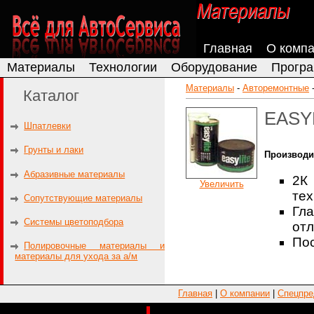
Главная
О комп
Материалы
Технологии
Оборудование
Програ
Материалы
-
Авторемонтные
Каталог
EASYL
Шпатлевки
Грунты и лаки
Производи
Абразивные материалы
2К
Увеличить
тех
Сопутствующие материалы
Гл
Системы цветоподбора
отл
Пос
Полировочные материалы и
материалы для ухода за а/м
Главная
|
О компании
|
Спецпре